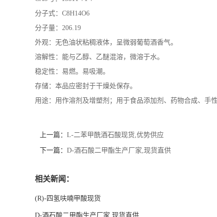
分子式：C8H14O6
分子量：206.19
外观：无色油状粘稠液体，呈微弱葡萄酒香气。
溶解性：能与乙醇、乙醚混溶，微溶于水。
稳定性：易燃。易吸潮。
存储：本品应密封于干燥处保存。
用途：用作溶剂及增塑剂；用于食品添加剂、药物合成、手
上一篇：
L-二苯甲酰酒石酸现货,优势供应
下一篇：
D-酒石酸二甲酯生产厂家,现货直供
相关新闻：
(R)-四氢呋喃甲酸现货
D-酒石酸二甲酯生产厂家,现货直供