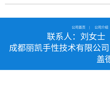
公司首页
|
公司介绍
联系人：刘女士
成都丽凯手性技术有限公司
盖